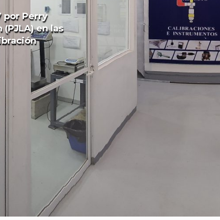
7 por Perry
 (PJLA) en las
ibración