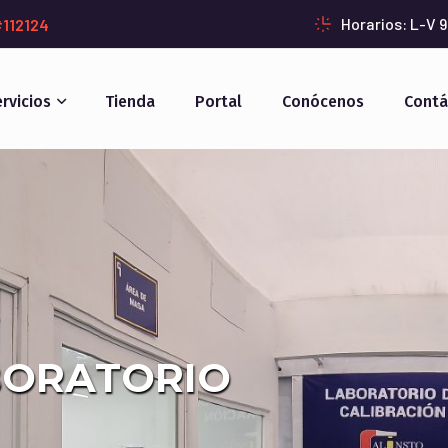
Horarios: L-V 
#112124
rvicios
Tienda
Portal
Conócenos
Contá
BORATORIO