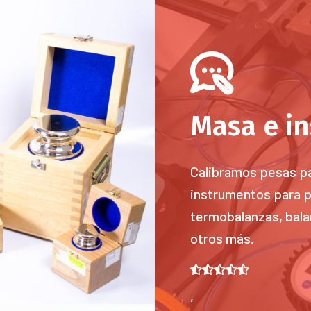
Masa e i
uerza en tensión y
Calibramos pesas pa
instrumentos para p
termobalanzas, balan
otros más.
,